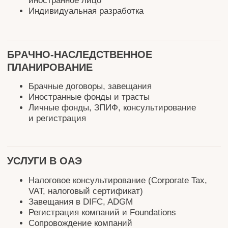
консультировании владельцев частного
капитала, мы соблюдаем высокие этические
Знание зарубежных юрисдикций и практика
стандарты, и с глубоким уважением
работы с активами по всему миру.
отношением относимся к каждому клиенту.
М
ы
н
е
р
а
б
о
т
а
е
м
п
о
ш
а
б
л
о
н
у
—
м
ы
п
р
е
д
л
а
г
а
е
м
р
е
ш
е
н
и
я
,
к
о
т
о
р
ы
е
р
а
б
о
т
а
ю
т
д
л
я
в
а
с