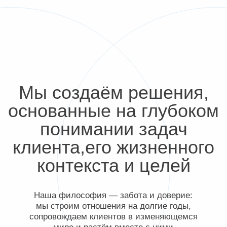
РЭУ им. Г.В.Плеханова
Наша философия — забота и доверие:
МГЮА им. Кутафина
мы строим отношения на долгие годы,
сопровождаем клиентов в изменяющемся
мире и растём вместе с ними
Направления работы
А
Б
О
Н
Е
Н
Т
С
К
О
Е
О
Б
С
Л
У
Ж
И
В
А
Н
И
Е
Годовое консультирование по налоговым