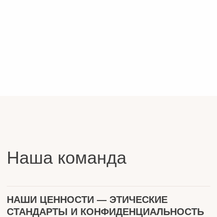
+7 (995) 120-90-90
INFO@ANVIA.RU
О НАС
ПРЕИМУЩЕСТВА
УСЛУГИ
КОМАНДА
ООО «Анвиа Консалтинг»
ИНН: 9 703 210 590
ОГРН: 1 257 700 192 177
Юридический адрес: (125 047, г. Москва,
вн. тер. г. муниципальный округ Тверской,
ул. Фадеева, д. 4А, помещ. ½)