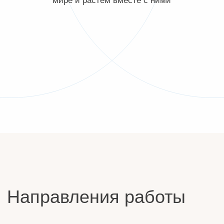
и юридическим вопросам: подготовка и подача
отчетности в налоговые органы (РФ, ОАЭ)
Гибкое наполнение, персональная тарификация
Н
А
Л
О
Г
О
В
О
Е
К
О
Н
С
У
Л
Ь
Т
И
Р
О
В
А
Н
И
Е
Устные и письменные консультации по НДФЛ
Подготовка налоговых деклараций (3-НДФЛ)
Сопровождение при налоговых
проверках и спорах
Консультирование по налоговому резиденству
Уведомления о КИК и об участии в иностранных
организациях и структурах
В
А
Л
Ю
Т
Н
О
Е
Р
Е
Г
У
Л
И
Р
О
В
А
Н
И
Е
Подготовка отчетов и уведомлений
по иностранным счетам
Консультирование по соблюдению закона
о валютном контроле и антикризисным мерам
(Указы Президента РФ)
М
Е
Ж
Д
У
Н
А
Р
О
Д
Н
О
Е
Н
А
Л
О
Г
О
В
О
Е
П
Л
А
Н
И
Р
О
В
А
Н
И
Е