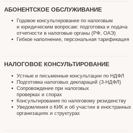
Структурирование личных активов с учетом
налоговых и юридических особенностей
юрисдикций
Выбор юрисдикций
Юридическое и налоговое сопровождение
по структурированию частного капитала
Помощь с получением необходимых
документов для пребывания в юрисдикции
Р
А
З
Б
Л
О
К
И
Р
О
В
К
А
А
К
Т
И
В
О
В
Индивидуальные лицензии Бельгии
и Люксембурга
Получение выплат по российским
еврооблигациям и акциям в РФ (НРД)
Подготовка документов для принудительного
перевода и замещения ценных бумаг
Ю
Р
И
Д
И
Ч
Е
С
К
О
Е
С
О
П
Р
О
В
О
Ж
Д
Е
Н
И
Е
Подготовка договоров дарения, займа
денежных средств, ценных бумаг, цессии,
новации
По российскому праву на русском языке
Двуязычные, если сторона по договору